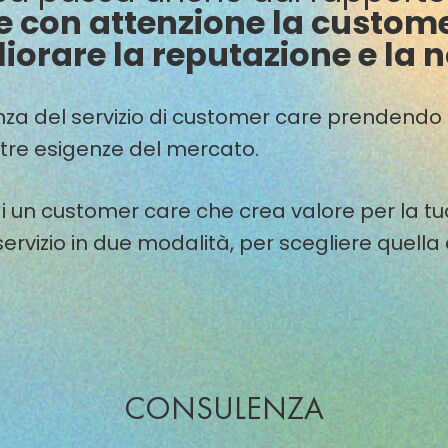
e con attenzione la custom
iorare la reputazione e la 
enza del servizio di customer care prendendo
ltre esigenze del mercato.
i un customer care che crea valore per la tu
 servizio in due modalità, per scegliere quella
CONSULENZA