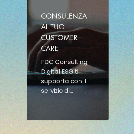
TUO
CUSTOMER
CONSULENZA
CARE
AL TUO
CUSTOMER
CARE
FDC Consulting
Digital ESG ti
supporta con il
servizio di…