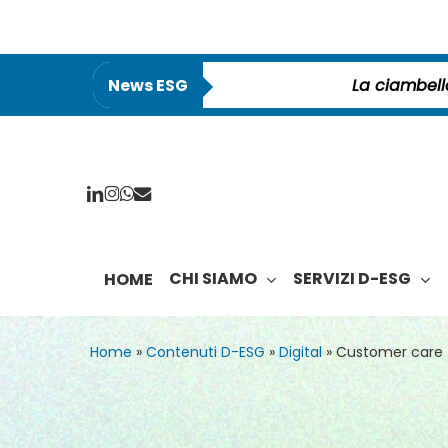
Skip
to
main
News ESG
Sbti lancia primo standard per la finanza
content
linkedin
instagram
whatsapp
email
CHI SIAMO
SERVIZI D-ESG
HOME
Home
»
Contenuti D-ESG
»
Digital
»
Customer care