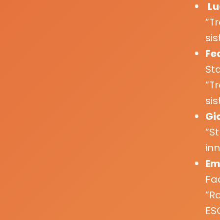
Lu
“Tr
si
Fe
St
“Tr
si
Gi
“St
inn
Em
Fa
“R
ES