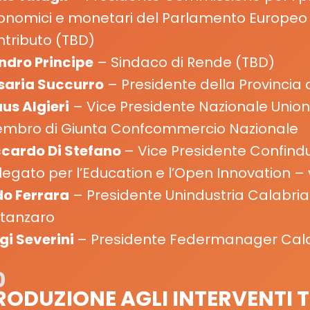
onomici e monetari del Parlamento Europeo 
tributo (
TBD
)
ndro Principe
– Sindaco di Rende (
TBD
)
saria Succurro
– Presidente della Provincia
us Algieri
– Vice Presidente Nazionale Uni
mbro di Giunta Confcommercio Nazionale
ccardo Di Stefano
– Vice Presidente Confindu
legato per l’Education e l’Open Innovation – 
do Ferrara
– Presidente Unindustria Calabria
tanzaro
igi Severini
–
Presidente Federmanager Cal
0
RODUZIONE AGLI INTERVENTI T