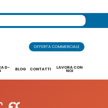
do fuori equilibrio
OFFERTA COMMERCIALE
A D-
LAVORA CON
BLOG
CONTATTI
G
NOI