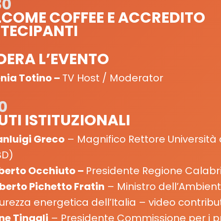
30
COME COFFEE E ACCREDITO
TECIPANTI
ERA L’EVENTO
enia Totino –
TV Host / Moderator
0
UTI ISTITUZIONALI
anluigi Greco
– Magnifico Rettore Università 
BD)
berto Occhiuto –
Presidente Regione Calabri
lberto Pichetto Fratin
– Ministro dell’Ambient
urezza energetica dell’Italia – video contribu
ne Tinagli
– Presidente Commissione per i p