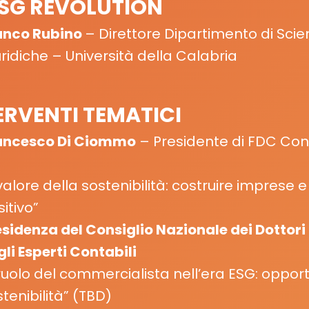
SG REVOLUTION
anco Rubino
–
Direttore Dipartimento di Scie
ridiche – Università della Calabria
ERVENTI TEMATICI
ancesco Di Ciommo
– Presidente di FDC Cons
 valore della sostenibilità: costruire imprese 
itivo”
esidenza del Consiglio Nazionale dei Dottor
gli Esperti Contabili
 ruolo del commercialista nell’era ESG: opport
tenibilità” (
TBD
)