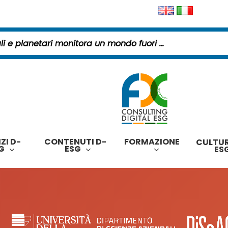
 ciambella dei limiti sociali e planetari monitora un mon
ZI D-
CONTENUTI D-
FORMAZIONE
CULTUR
G
ESG
ES