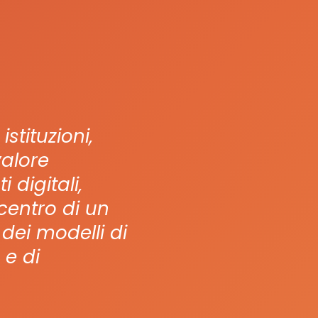
stituzioni,
valore
 digitali,
 centro di un
dei modelli di
 e di