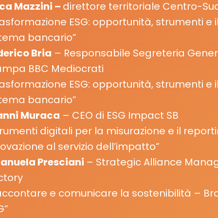
ca Mazzini –
direttore territoriale Centro-S
asformazione ESG: opportunità, strumenti e il
stema bancario”
derico Bria
– Responsabile Segreteria Genera
ampa BBC Mediocrati
asformazione ESG: opportunità, strumenti e il
stema bancario”
anni Muraca
– CEO di ESG Impact SB
rumenti digitali per la misurazione e il report
ovazione al servizio dell’impatto”
anuela Presciani
– Strategic
Alliance Manag
ctory
accontare e comunicare la sostenibilità – B
G”