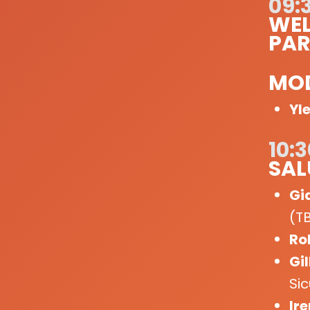
09:
WEL
PAR
MOD
Yl
10:3
SAL
Gi
(T
Ro
Gi
Sic
Ire