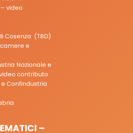
– video
 di Cosenza
(
TBD
)
oncamere e
stria Nazionale e
video contributo
 e Confindustria
abria
EMATICI –