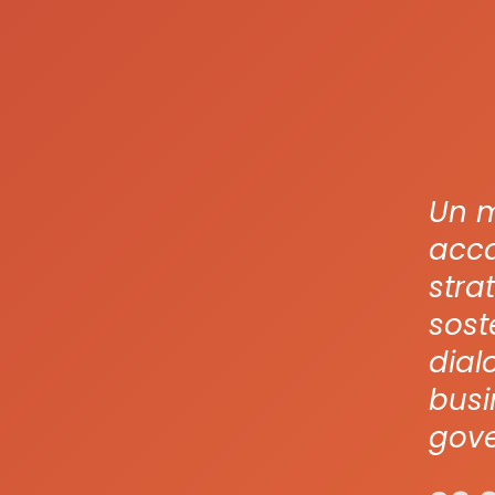
Un m
acca
stra
sost
dial
busi
gove