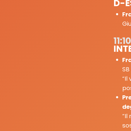
D-E
Fr
Giu
11:10
INT
Fr
SB
“Il
pos
Pr
de
“Il
sos