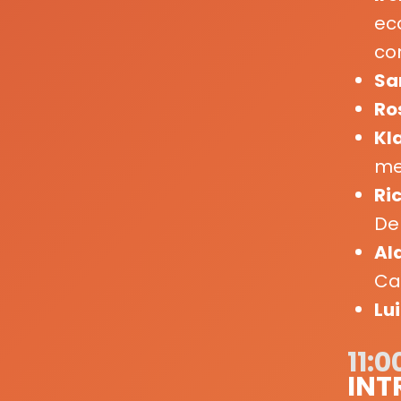
ec
con
Sa
Ro
Kla
me
Ri
De
Al
Ca
Lu
11:0
INT