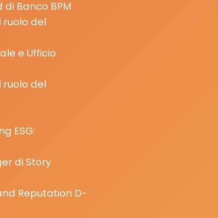
ud di Banco BPM
 ruolo del
le e Ufficio
 ruolo del
ing ESG:
er di Story
rand Reputation D-