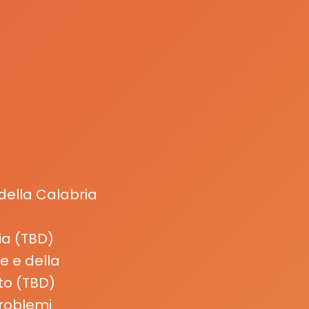
della Calabria
a (
TBD
)
e e della
to
(
TBD
)
roblemi