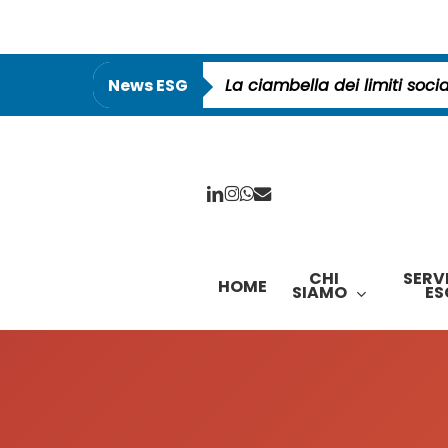
Skip
to
main
News ESG
La
content
linkedin
instagram
whatsapp
email
CHI
SERVI
HOME
SIAMO
ES